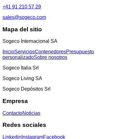
+41 91 210 57 29
sales@sogeco.com
Mapa del sitio
Sogeco Internacional SA
Inicio
Servicios
Contenedores
Presupuesto
personalizado
Sobre nosotros
Sogeco Italia Srl
Sogeco Living SA
Sogeco Depósitos Srl
Empresa
Contacto
Noticias
Redes sociales
Linkedin
Instagram
Facebook