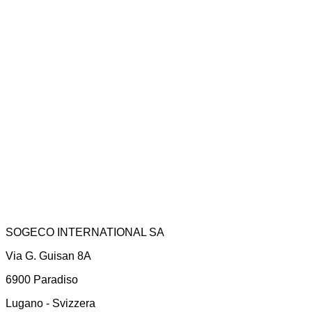
Contenedor Bulk de 20 Pies
Contenedor Double Door 20 Pies
Contenedores Double Door de 40 Pies
Ver todos
SOGECO INTERNATIONAL SA
Via G. Guisan 8A
6900 Paradiso
Lugano - Svizzera