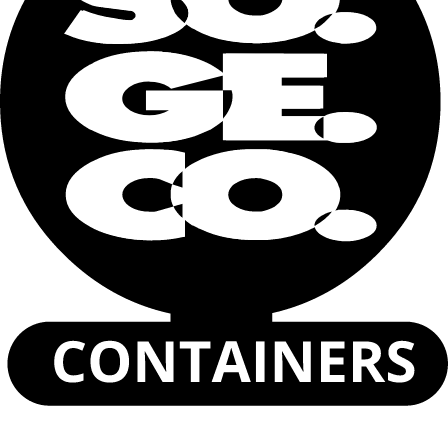
Capacidad de carga
28340 kg
Tara
2140 kg
Nombre y apellidos
Correo
electrónico
Teléfono
Dónde lo necesita? (ciudad)
Describa sus necesidades
He leído y acepto la
Política de privacidad
.
Enviar
Contenedor marítimo de 20 pies
Contenedores de Envío de 40 Pies
Contenedores de Envío High Cube de 40 Pies
Container Open Top 20 Pies
Contenedores Open Top de 40 Pies