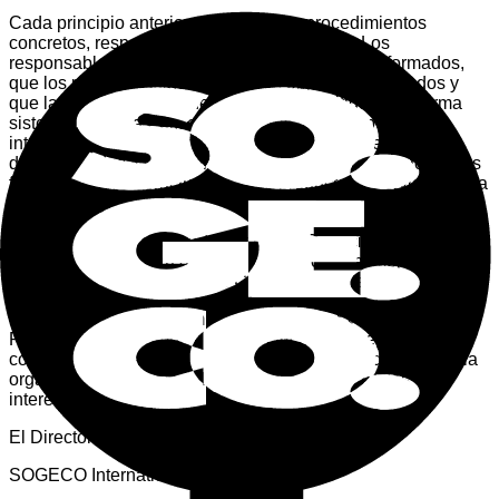
Cada principio anterior se traduce en procedimientos
concretos, responsabilidades e indicadores. Los
responsables garantizan que los equipos estén formados,
que los recursos coincidan con los objetivos acordados y
que las oportunidades de mejora se identifiquen de forma
sistemática. Esta Política es una declaración pública de
intenciones; el cumplimiento diario depende de procesos
documentados, competencia y responsabilidad en todas las
funciones que interactúan con los productos y servicios de la
empresa.
Esta Política es impulsada por la Alta Dirección de SOGECO
International SA para garantizar la aplicación, mejora y
desarrollo de su Sistema de Gestión de la Calidad.
La Alta Dirección se compromete a revisar y actualizar esta
Política cuando cambien las directrices estratégicas
corporativas, asegurando su implementación, difusión en la
organización y disponibilidad para todas las partes
interesadas.
El Director General
SOGECO International SA