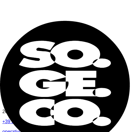
Kit de cierre para puertas de contenedores
Juntas para puertas de contenedores
Ver todos
Sogeco Depositi Srl
Via Monte Nero 2
20060 Truccazzano (MI)
+39 342 636 3929
operativo.milano@sogecodepo.it