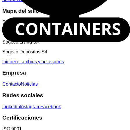
Mapa del sitio
Sogeco Internacional SA
Sogeco Italia Srl
Sogeco Living SA
Sogeco Depósitos Srl
Inicio
Recambios y accesorios
Empresa
Contacto
Noticias
Redes sociales
Linkedin
Instagram
Facebook
Certificaciones
ISO 9001