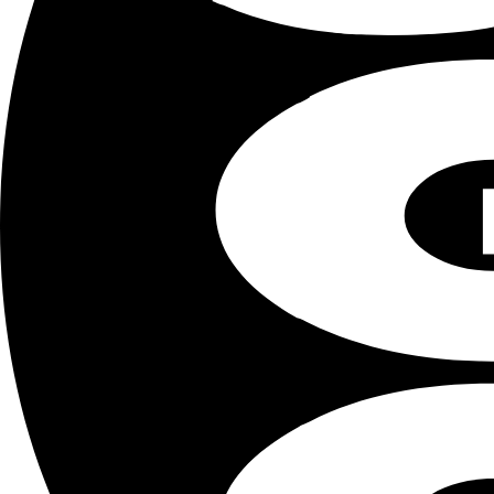
Longitud
5844 mm
Anchura
2352 mm
Altura
2393 mm
APERTURA DE PUERTA
Anchura
2343 mm
Altura
2280 mm
CAPACIDAD / PESOS
Capacidad cúbica
32,9 m3
Peso max cargable
30480 kg
Capacidad de carga
27650 kg
Tara
2830 kg
Nombre y apellidos
Correo electróni
Describa sus necesidades
He leído y acepto la
Política de privacidad
.
Enviar