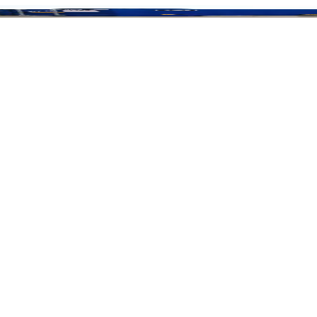
ctica para aplicaciones de almacenamiento, transporte y logística.
proporcionan una opción segura y eficiente para clientes que buscan s
 fiable, los contenedores DuoCon de 20 pies ofrecen una solución segur
o de 20 pies los hace adecuados para una amplia gama de usos, inclu
DuoCon de 20 pies son la elección ideal para clientes que buscan una s