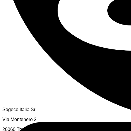
Minibox Garden Box de 5 Pies
Contenedor Minibox de 6 Pies
Contenedor Minibox de 8 Pies
Contenedor Minibox de 10 Pies
Ver todos
Sogeco Italia Srl
Via Montenero 2
20060 Trucazzano (MI)