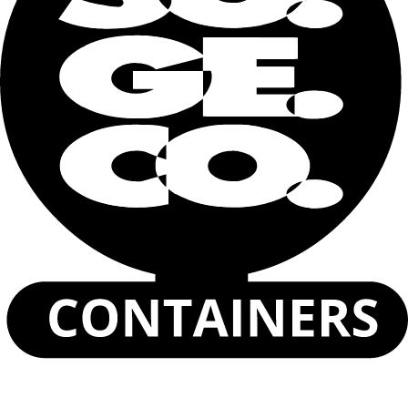
Anchura
2294 mm
Altura
2569 mm
CAPACIDAD / PESOS
Capacidad cúbica
67,6 m3
Peso max cargable
35000 kg
Capacidad de carga
30440 kg
Tara
4560 kg
Nombre y apellidos
Correo
electrónico
Teléfono
Dónde lo necesita? (ciudad)
Describa sus necesidades
He leído y acepto la
Política de privacidad
.
Enviar
Contenedor Polar Box de 10 Pies