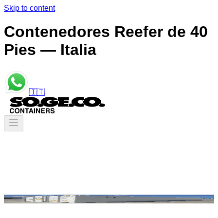
Skip to content
Contenedores Reefer de 40
Pies — Italia
🇮🇹
Contenedores
/
Contenedores Refrigerados
/
Contenedores Reefer de 40 Pies