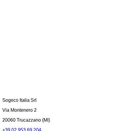
Contenedor Polar Box de 20 Pies
Contenedor Polar Box de 40 Pies
Contenedores Reefer de 20 Pies
Ver todos
Sogeco Italia Srl
Via Montenero 2
20060 Trucazzano (MI)
+39 02 953 69 204