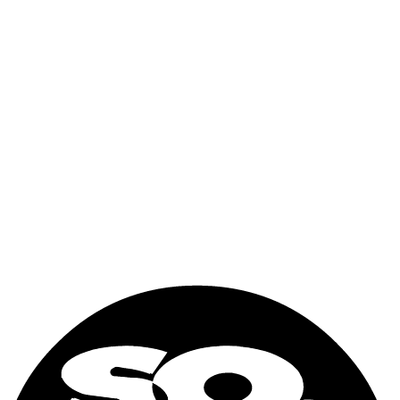
Adecuado para operaciones de transporte marítimo, logística
e intermodal
Ayuda a mantener la calidad del producto durante el
transporte y el almacenamiento
Respaldado por la red de suministro global de Sogeco y el
equipo comercial dedicado
DIMENSIONES EXTERIORES
Longitud
12192 mm
Anchura
2438 mm
Altura
2896 mm
DIMENSIONES INTERIORES
Longitud
11588 mm
Anchura
2290 mm
Altura
2547.5 mm
APERTURA DE PUERTA