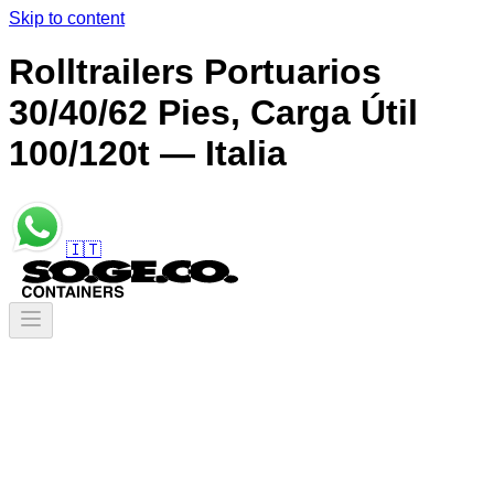
Skip to content
Rolltrailers Portuarios
30/40/62 Pies, Carga Útil
100/120t — Italia
🇮🇹
Contenedores
/
Contenedores Marítimos
/
Rolltrailers Portuarios 30/40/62 Pies, Carga Útil
100/120t