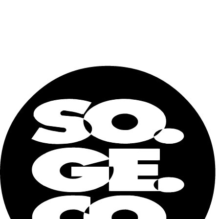
Ideal para logística portuaria, equipos de terminal y aplicaciones
de transporte de uso intensivo
Diseñado para garantizar un movimiento de carga seguro y
eficiente
Adecuado para entornos operativos exigentes y uso intensivo
Disponible en diferentes tamaños y opciones de carga útil
Respaldado por la red de suministro global de Sogeco y el
equipo comercial dedicado
Nombre y apellidos
Correo
electrónico
Teléfono
Dónde lo necesita? (ciudad)
Describa sus necesidades
He leído y acepto la
Política de privacidad
.
Enviar
Contenedor marítimo de 20 pies