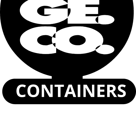
Capacita di carico
8960 kg
Tara
1200 kg
Nome e cognome
Email
Telefono
Dove ti serve (città)
Descrivi le tue necessità
Dichiaro di aver letto e accettato la
Informativa sulla
privacy
.
Invia
Minibox Garden Box da 5 piedi
Minibox Container 6 piedi
Container Minibox da 8 piedi
Container DuoCon da 20 piedi
Scopri i prodotti