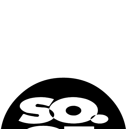
DIMENSIONI ESTERNE
Lunghezza
2991 mm
Larghezza
2438 mm
Altezza
2591 mm
DIMENSIONI INTERNE
Lunghezza
2831 mm
Larghezza
2352 mm
Altezza
2393 mm
APERTURA PORTA
Larghezza
2338 mm
Altezza
2280 mm
CAPACITÀ / PESI
Capacità cubica
15,9 m3
Peso max caricabile
10160 kg