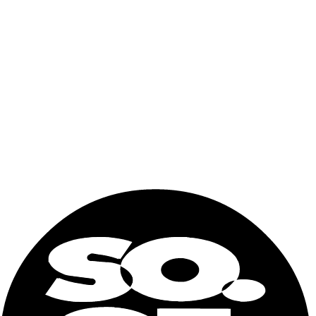
DIMENSIONI INTERNE
Lunghezza
5844 mm
Larghezza
2352 mm
Altezza
2393 mm
APERTURA PORTA
Larghezza
2343 mm
Altezza
2280 mm
CAPACITÀ / PESI
Capacità cubica
32,9 m3
Peso max caricabile
30480 kg
Capacita di carico
28280 kg
Tara
2200 kg
Nome e cognome
Email
Telefono
Dove ti serve (città)