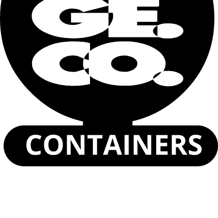
Descrivi le tue necessità
Dichiaro di aver letto e accettato la
Informativa sulla
privacy
.
Invia
Container Marittimo 20 piedi
Container Marittimo 40 piedi
Container Marittimo High Cube 40 piedi
Container Open Top 20 piedi
Container Open Top 40 piedi
Container Bulk 20 piedi
Container Marittimo High Cube 20 piedi
Container Double Door 40 piedi
Scopri i prodotti