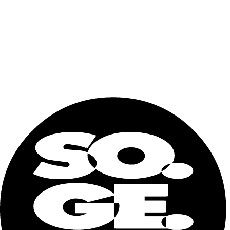
Suelo de tablero de cemento acabado con linóleo
Instalación eléctrica con enchufes, luces de neón y
conexiones externas impermeables
DIMENSIONES EXTERIORES
Longitud
6055 mm
Anchura
2438 mm
Altura
2791 mm
DIMENSIONES INTERIORES
Longitud
5868 mm
Anchura
2268 mm
Altura
2500/2700 mm
Nombre y apellidos
Correo
electrónico
Teléfono
Dónde lo necesita? (ciudad)