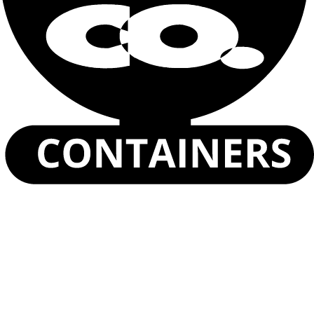
Describa sus necesidades
He leído y acepto la
Política de privacidad
.
Enviar
Unidad de Alojamiento Estándar de 10 Pies
Unidad de Alojamiento Estándar de 20 Pies
Unidad de Alojamiento Esencial de 20 Pies
Unidad de Alojamiento Showroom de 20 Pies
Unidad de Alojamiento Sanitario 10/20 Pies
Ver todos