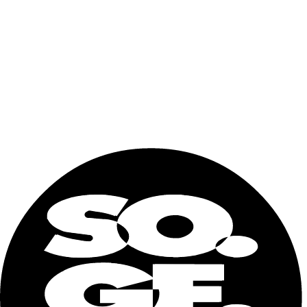
conexiones externas impermeables
Solución ideal para showrooms temporales, áreas de
exposición, oficinas comerciales y eventos
Entorno cómodo y listo para usar, adecuado para espacios
promocionales y operativos
DIMENSIONES EXTERIORES
Longitud
6055m mm
Anchura
2438 mm
Altura
2791 mm
DIMENSIONES INTERIORES
Longitud
5868 mm
Anchura
2268 mm
Altura
2500 mm
Nombre y apellidos
Correo
electrónico
Teléfono
Dónde lo necesita? (ciudad)