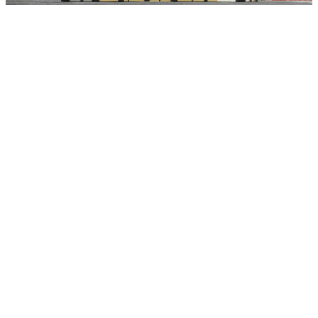
DESCRIPCIÓN
La unidad de alojamiento showroom de 20 pies es una solución
práctica y versátil para crear áreas de exposición, showrooms
temporales, oficinas comerciales o espacios multifuncionales en
entornos operativos, de exhibición y promocionales.
Diseñada para proporcionar visibilidad, luminosidad y comodidad,
destaca por su amplia superficie acristalada, que hace el interior
más abierto, acogedor y adecuado para presentar productos,
servicios o materiales informativos.
Gracias al aislamiento de lana mineral, los interiores acabados y el