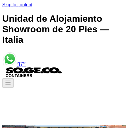
Skip to content
Unidad de Alojamiento
Showroom de 20 Pies —
Italia
🇮🇹
Contenedores
/
Unidades de Alojamiento
/
Unidad de Alojamiento Showroom de 20 Pies