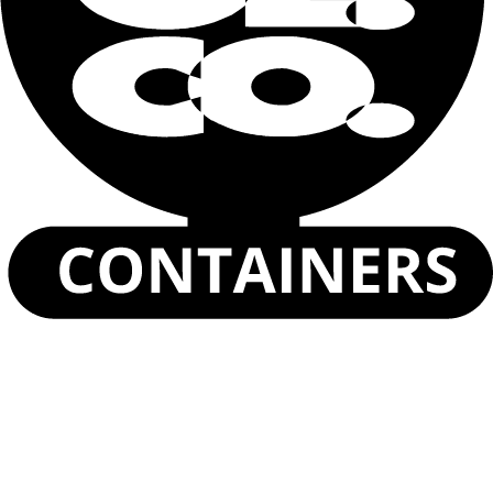
Describa sus necesidades
He leído y acepto la
Política de privacidad
.
Enviar
Unidad de Alojamiento Estándar de 10 Pies
Unidad de Alojamiento Estándar de 20 Pies
Unidad de Alojamiento Esencial de 20 Pies
Unidad de Alojamiento con Instalaciones Sanitarias
Unidad de Alojamiento Sanitario 10/20 Pies
Ver todos