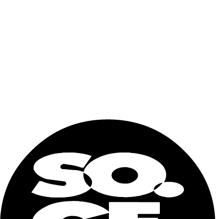
DIMENSIONI ESTERNE
Lunghezza
2991 mm
Larghezza
2438 mm
Altezza
2591 mm
DIMENSIONI INTERNE
Lunghezza
2395 mm
Larghezza
2290 mm
Altezza
2286 mm
APERTURA PORTA
Larghezza
2294 mm
Altezza
2238 mm
CAPACITÀ / PESI
Capacità cubica
12,5 m3
Peso max caricabile
8,15 ton
Capacita di carico
4 Euro Pallets
Tara
2010 kg
Nome e cognome
Email