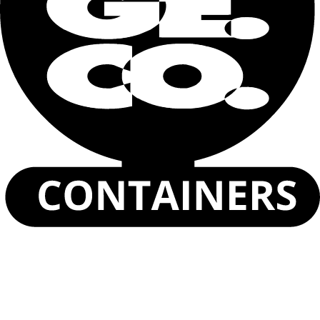
Telefono
Dove ti serve (città)
Descrivi le tue necessità
Dichiaro di aver letto e accettato la
Informativa sulla
privacy
.
Invia
Polar Box Container da 20 piedi
Polar Box High Cube Container 40 piedi
Container Reefer da 20 piedi
Container Reefer da 40 piedi
Scopri i prodotti