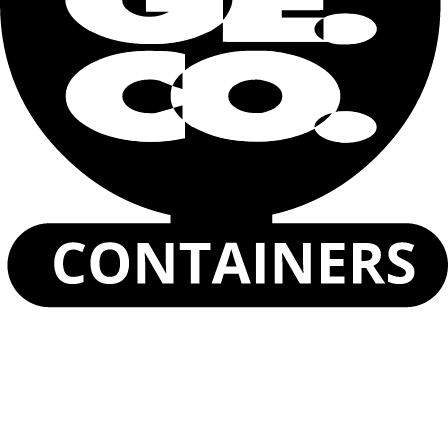
Dove ti serve (città)
Descrivi le tue necessità
Dichiaro di aver letto e accettato la
Informativa sulla
privacy
.
Invia
Polar Box Container da 10 piedi
Polar Box Container da 20 piedi
Polar Box High Cube Container 40 piedi
Container Reefer da 20 piedi
Scopri i prodotti