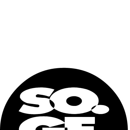
Lunghezza
12192 mm
Larghezza
2438 mm
Altezza
2896 mm
DIMENSIONI INTERNE
Lunghezza
11588 mm
Larghezza
2290 mm
Altezza
2547.5 mm
APERTURA PORTA
Larghezza
2294 mm
Altezza
2569 mm
CAPACITÀ / PESI
Capacità cubica
67,6 m3
Peso max caricabile
35000 kg
Capacita di carico
30440 kg
Tara
4560 kg
Nome e cognome
Email
Telefono