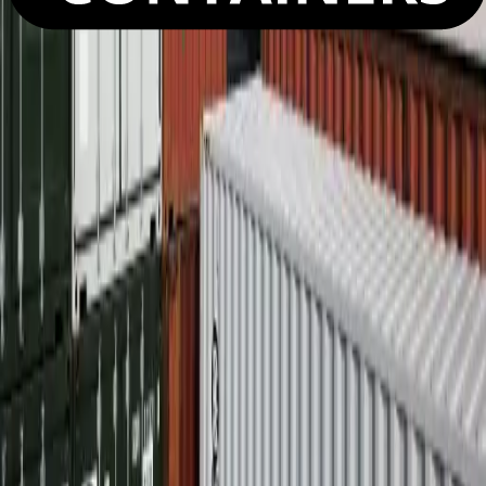
Sogeco Depositi Srl
Via Monte Nero 2
20060 Truccazzano (MI)
+39 342 636 3929
operativo.milano@sogecodepo.it
Mappa del sito
Sogeco International SA
Sogeco Italia Srl
Sogeco Living SA
Sogeco Depositi Srl
Home
Ricambi e Accessori
Azienda